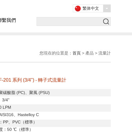
繁体中文
聯繫我們
您現在的位置是：
首頁
> 產品 > 流量計
 F-201 系列 (3/4") - 轉子式流量計
聚碳酸脂
(PC)
、聚風
(PSU)
、
3/4"
50 LPM
AISI316
、
Hastelloy C
：
PP
、
PVC
（標準）
度：
50
℃（標準）