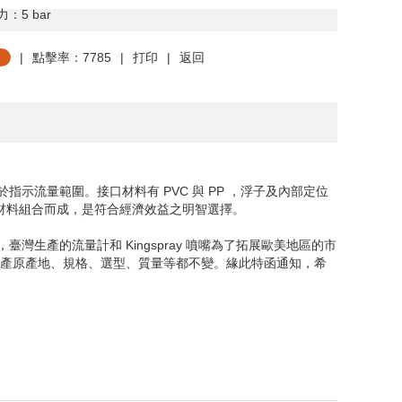
力：
5 bar
|
點擊率：7785
|
打印
|
返回
示流量範圍。接口材料有 PVC 與 PP ，浮子及內部定位
種不同材料組合而成，是符合經濟效益之明智選擇。
，臺灣生產的流量計和
Kingspray
噴嘴為了拓展歐美地區的市
生產原產地、規格、選型、質量等都不變。緣此特函通知，希