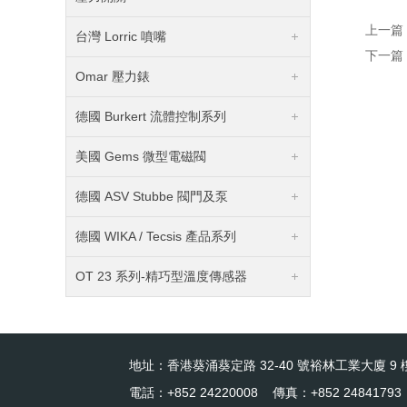
上一篇
台灣 Lorric 噴嘴
下一篇
Omar 壓力錶
德國 Burkert 流體控制系列
美國 Gems 微型電磁閥
德國 ASV Stubbe 閥門及泵
德國 WIKA / Tecsis 產品系列
OT 23 系列-精巧型溫度傳感器
地址：香港葵涌葵定路 32-40 號裕林工業大廈 9 樓
電話：+852 24220008 傳真：+852 24841793