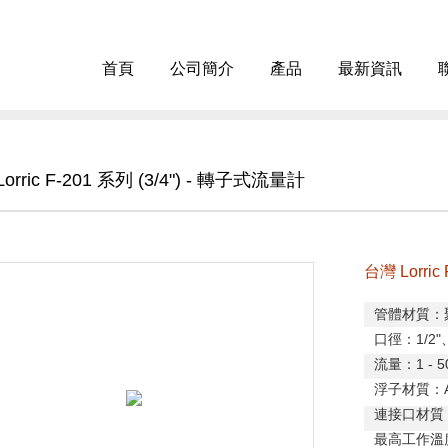
首頁
公司簡介
產品
最新資訊
orric F-201 系列 (3/4") - 轉子式流量計
台灣 Lorric
管體材質：
口徑：
1/2"
流量：
1 - 
浮子材質：
連接口材質
最高工作溫