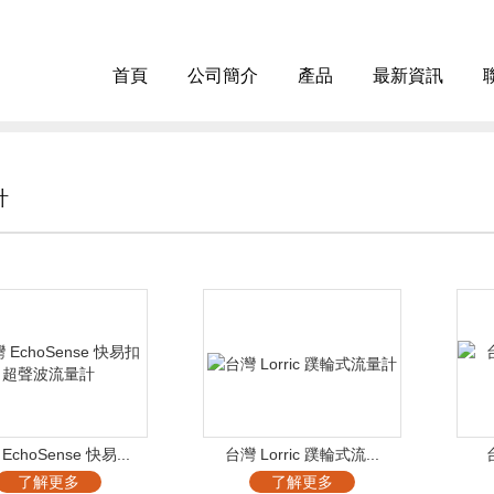
首頁
公司簡介
產品
最新資訊
計
EchoSense 快易...
台灣 Lorric 蹼輪式流...
台
了解更多
了解更多