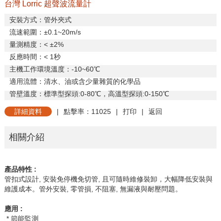
台灣 Lorric 超聲波流量計
安裝方式：管外夾式
流速範圍：±
0.1~20m/s
量測精度：
<
±
2%
反應時間：
< 1
秒
主機工作環境溫度：
-10~60
℃
適用流體：清水、油或含少量雜質的化學品
管壁溫度：標準型探頭
:0-80
℃，高溫型探頭
:0-150
℃
詳細資料
|
點擊率：11025
|
打印
|
返回
相關介紹
產品特性
:
管扣式設計
,
安裝免停機免切管
,
且可隨時維修裝卸，大幅降低安裝與
維護成本。管外安裝
,
零管損
,
不阻塞
,
無漏液與耐壓問題。
應用
:
* 節能監測