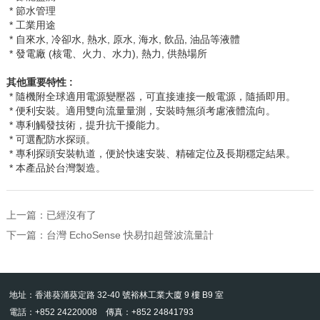
* 節水管理
* 工業用途
* 自來水
,
冷卻水
,
熱水
,
原水
,
海水
,
飲品
,
油品等液體
* 發電廠
(
核電、火力、水力
),
熱力
,
供熱場所
其他重要特性
:
* 隨機附全球適用電源變壓器，可直接連接一般電源，隨插即用。
* 便利安裝。適用雙向流量量測，安裝時無須考慮液體流向。
* 專利觸發技術，提升抗干擾能力。
* 可選配防水探頭。
* 專利探頭安裝軌道，便於快速安裝、精確定位及長期穩定結果。
* 本產品於台灣製造。
上一篇：已經沒有了
下一篇：
台灣 EchoSense 快易扣超聲波流量計
地址：香港葵涌葵定路 32-40 號裕林工業大廈 9 樓 B9 室
電話：+852 24220008 傳真：+852 24841793