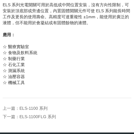
ELS
系列光電開關可用於高低或中間位置安裝，沒有方向性限制，可
安裝於頂底部或旁邊位置，內置固體開關元件可使
ELS
系列能長時間
工作及更長的使用壽命。高精度可達重複性
±
1mm
，能使用於廣泛的
液體，但不能用於會凝結或有固體餘物的液體。
應用：
☆
醫療實驗室
☆
食物及飲料系統
☆
制藥行業
☆
石化工業
☆
測漏系統
☆
油壓容器
☆
機械工具
上一篇：
ELS-1100 系列
下一篇：
ELS-1100FLG 系列