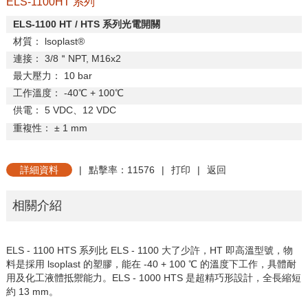
ELS-1100HT 系列
ELS-1100 HT / HTS
系列光電開關
材質：
lsoplast®
連接：
3/8
＂
NPT, M16x2
最大壓力：
10 bar
工作溫度：
-40
℃
+ 100
℃
供電：
5 VDC
、
12 VDC
重複性：
±
1 mm
詳細資料
|
點擊率：11576
|
打印
|
返回
相關介紹
ELS - 1100 HTS
系列比
ELS - 1100
大了少許，
HT
即高溫型號，物
料是採用
lsoplast
的塑膠，能在
-40 + 100
℃
的溫度下工作，具體耐
用及化工液體抵禦能力。
ELS - 1000 HTS
是超精巧形設計，全長縮短
約
13 mm
。