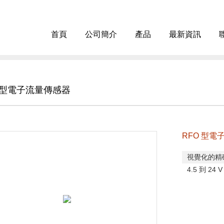
首頁
公司簡介
產品
最新資訊
O 型電子流量傳感器
RFO 型電
視覺化的精
4.5
到
24 