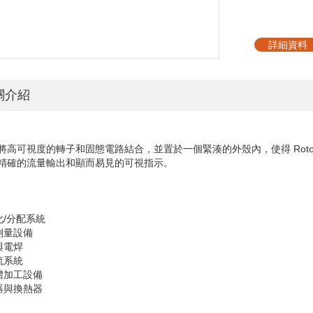
詳細資料
關介紹
將高可視度的轉子和固態電路結合，並置於一個緊湊的外殼內，使得
Rot
精確的流量輸出和顯而易見的可視指示。
化
/
分配系統
學測量設備
與電焊
流系統
導體加工設備
凍器與換熱器