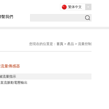
繁体中文
聯繫我們
您現在的位置是：
首頁
> 產品 > 流量控制
子流量傳感器
確流量指示
V
直流脈動電壓輸出