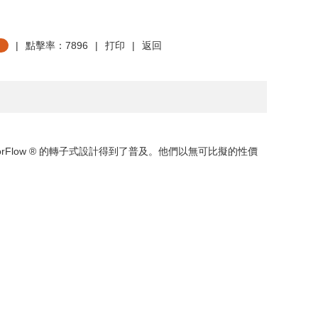
|
點擊率：7896
|
打印
|
返回
orFlow ®
的轉子式設計得到了普及。他們以無可比擬的性價