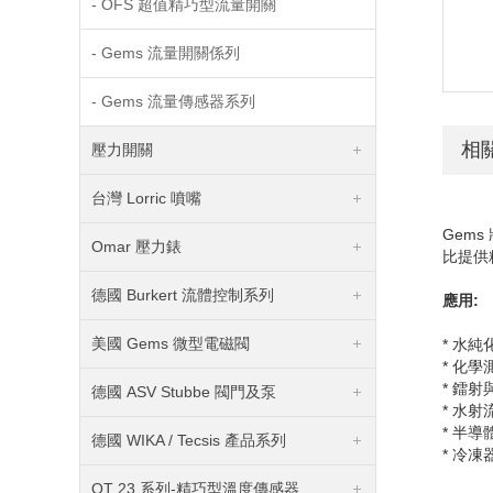
- OFS 超值精巧型流量開關
- Gems 流量開關係列
- Gems 流量傳感器系列
相
壓力開關
台灣 Lorric 噴嘴
Gems
Omar 壓力錶
比提供
德國 Burkert 流體控制系列
應用
:
美國 Gems 微型電磁閥
* 水純
* 化
* 鐳射
德國 ASV Stubbe 閥門及泵
* 水射
* 半
德國 WIKA / Tecsis 產品系列
* 冷
OT 23 系列-精巧型溫度傳感器