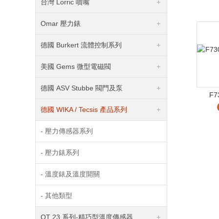
台灣 Lorric 噴嘴
Omar 壓力錶
德國 Burkert 流體控制系列
美國 Gems 微型電磁閥
德國 ASV Stubbe 閥門及泵
F73
德國 WIKA / Tecsis 產品系列
- 壓力傳感器系列
- 壓力錶系列
- 溫度錶及溫度開關
- 其他類型
OT 23 系列-精巧型溫度傳感器