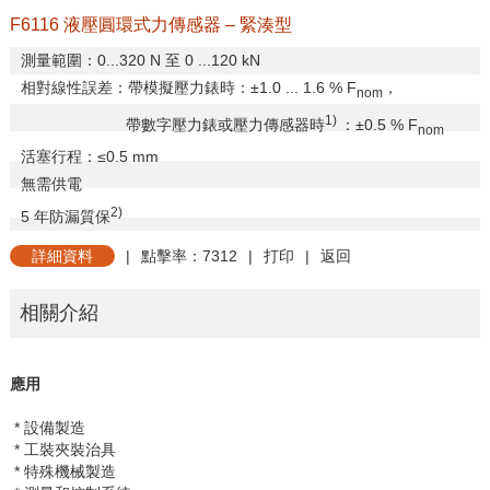
F6116 液壓圓環式力傳感器 – 緊湊型
測量範圍：
0...320 N
至
0 ...120 kN
相對線性誤差：帶模擬壓力錶時：±
1.0 ... 1.6 % F
，
nom
1)
帶數字壓力錶或壓力傳感器時
：±
0.5 % F
nom
活塞行程：
≤0.5 mm
無需供電
2)
5
年防漏質保
詳細資料
|
點擊率：7312
|
打印
|
返回
相關介紹
應用
* 設備製造
* 工裝夾裝治具
* 特殊機械製造