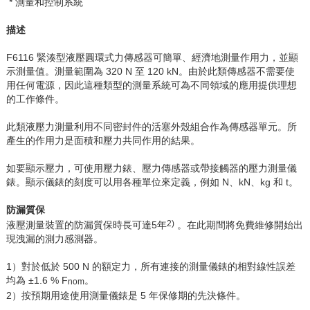
* 測量和控制系統
描述
F6116
緊湊型液壓圓環式力傳感器可簡單、經濟地測量作用力，並顯
示測量值。測量範圍為
320 N
至
120 kN
。由於此類傳感器不需要使
用任何電源，因此這種類型的測量系統可為不同領域的應用提供理想
的工作條件。
此類液壓力測量利用不同密封件的活塞外殼組合作為傳感器單元。所
產生的作用力是面積和壓力共同作用的結果。
如要顯示壓力，可使用壓力錶、壓力傳感器或帶接觸器的壓力測量儀
錶。顯示儀錶的刻度可以用各種單位來定義，例如
N
、
kN
、
kg
和
t
。
防漏質保
2)
液壓測量裝置的防漏質保時長可達
5
年
。在此期間將免費維修開始出
現洩漏的測力感測器。
1
）對於低於
500 N
的額定力，所有連接的測量儀錶的相對線性誤差
均為 ±
1.6 % F
。
nom
2
）按預期用途使用測量儀錶是
5
年保修期的先決條件。