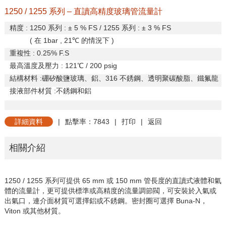
1250 / 1255 系列 – 直讀高精度玻璃管流量計
精度
: 1250
系列
:
±
5 % FS / 1255
系列
:
±
3 % FS
(
在
1bar , 21
℃
的情況下
)
重複性
: 0.25% F.S
最高溫度及壓力
: 121
℃
/ 200 psig
結構材料
:
硼矽酸鹽玻璃、鋁、
316
不銹鋼、透明聚碳酸脂、鐵氟龍
接液部件材質
:
不銹鋼和鋁
詳細資料
|
點擊率：7843
|
打印
|
返回
相關介紹
1250 / 1255
系列可提供
65 mm
或
150 mm
管長度的直讀式液體和氣
體的流量計，更可提供標準或高精度的流量調節閥，可安裝於入氣或
出氣口，連介面材質可選擇鋁或不銹鋼。密封圈可選擇
Buna-N
，
Viton
或其他材質。