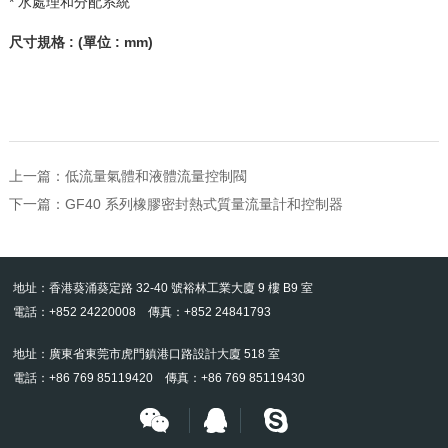
* 水處理和分配系統
尺寸規格
: (
單位
: mm)
上一篇：
低流量氣體和液體流量控制閥
下一篇：
GF40 系列橡膠密封熱式質量流量計和控制器
地址：香港葵涌葵定路 32-40 號裕林工業大廈 9 樓 B9 室
電話：+852 24220008 傳真：+852 24841793
地址：廣東省東莞市虎門鎮港口路設計大廈 518 室
電話：+86 769 85119420 傳真：+86 769 85119430