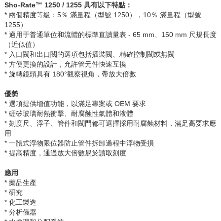
Sho-Rate™ 1250 / 1255
具有以下特點：
* 兩個精度等級：
5
％
滿量程（型號
1250
），
10
％
滿量程（型號
1255
）
* 適用于普通單位和流體的標準直讀量表
- 65 mm
、
150 mm
尺規長度
（近似值）
* 入口閥和出口閥的選項包括插裝閥、精確控制閥或無閥
* 方便更換的設計，允許管元件快速互換
* 旋轉鏡頭具有
180°
觀察視角，帶放大倍數
優勢
* 選項提供增值功能，以滿足專案或
OEM
要求
* 硼矽玻璃耐熱衝擊、耐腐蝕性氣體和液體
* 刻度尺、浮子、管件和閥門都可選擇採用耐腐蝕材料，滿足高要求應
用
* 一體式浮物限位器防止管件拆卸過程中浮物受損
* 提高精度，通過放大倍數易於讀取刻度
應用
* 藥品生產
* 研究
* 化工製造
* 分析儀器