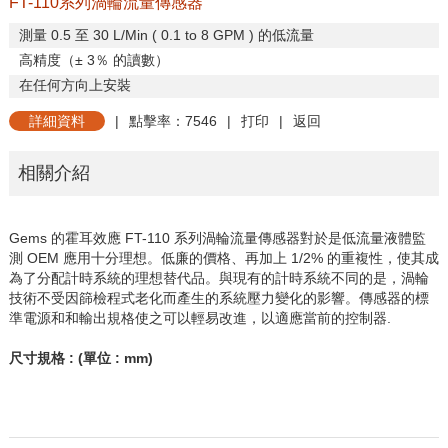
FT-110系列渦輪流量傳感器
測量
0.5
至
30 L/Min ( 0.1 to 8 GPM )
的低流量
高精度（±
3
％
的讀數）
在任何方向上安裝
詳細資料
|
點擊率：7546
|
打印
|
返回
相關介紹
Gems
的霍耳效應
FT-110
系列渦輪流量傳感器對於是低流量液體監
測
OEM
應用十分理想。低廉的價格、再加上
1/2%
的重複性，使其成
為了分配計時系統的理想替代品。與現有的計時系統不同的是，渦輪
技術不受因篩檢程式老化而產生的系統壓力變化的影響。傳感器的標
準電源和和輸出規格使之可以輕易改進，以適應當前的控制器
.
尺寸規格
: (
單位
: mm)