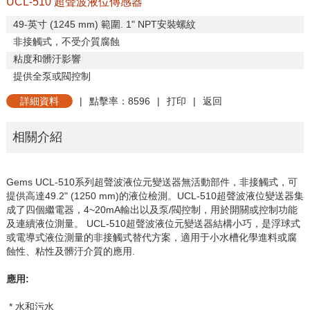
UCL-510 超聲波液位傳感器
49-
英寸
(1245 mm)
範圍
. 1" NPT
安裝螺紋
非接觸式，不受介質腐蝕
粘度和髒汙影響
提供全泵或閥控制
詳細資料
|
點擊率：8596
|
打印
|
返回
相關介紹
Gems UCL-510
系列超聲波液位元變送器無活動部件，非接觸式，可
提供高達
49.2" (1250 mm)
的液位檢測。
UCL-510
超聲波液位變送器集
成了四個繼電器，
4~20mA
輸出以及泵
/
閥控制，用於開關或控制功能
及連續液位測量。
UCL-510
超聲波液位元變送器結構小巧，是浮球式
或電導式液位測量的非接觸式替代方案，適用于小水槽化學進料或腐
蝕性、粘性及髒汙介質的應用
.
應用
:
* 水和污水