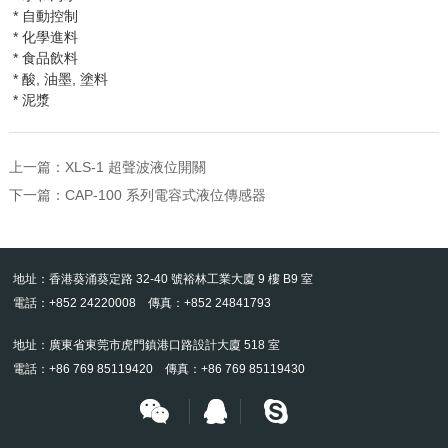
* 自動控制
* 化學進料
* 食品飲料
* 酸
,
油墨
,
塗料
* 泥漿
上一篇：
XLS-1 超聲波液位開關
下一篇：
CAP-100 系列電容式液位傳感器
地址：香港葵涌葵定路 32-40 號裕林工業大廈 9 樓 B9 室
電話：+852 24220008 傳真：+852 24841793
地址：廣東省東莞市虎門鎮港口路設計大廈 518 室
電話：+86 769 85119420 傳真：+86 769 85119430