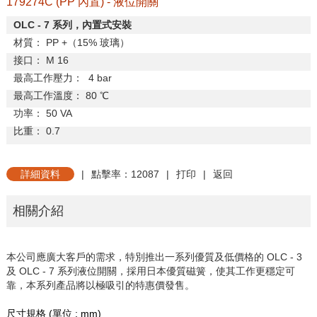
179274C (PP 內置) - 液位開關
OLC - 7
系列，內置式安裝
材
質：
PP +
（
15%
玻璃）
接
口：
M 16
最高工作壓力：
4 bar
最高工作溫度：
80
℃
功
率：
50 VA
比
重：
0.7
詳細資料
|
點擊率：12087
|
打印
|
返回
相關介紹
本公司應廣大客戶的需求，特別推出一系列優質及低價格的 OLC - 3
及 OLC - 7 系列液位開關，採用日本優質磁簧，使其工作更穩定可
靠，本系列產品將以極吸引的特惠價發售。
尺寸規格
(
單位
: mm)