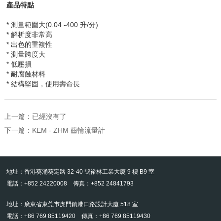
產品特點
* 測量範圍大
(0.04 -400
升
/
分
)
* 解析度非常高
* 出色的重複性
* 測量跨度大
* 低壓損
* 耐腐蝕材料
* 結構堅固，使用壽命長
上一篇：已經沒有了
下一篇：
KEM - ZHM 齒輪流量計
地址：香港葵涌葵定路 32-40 號裕林工業大廈 9 樓 B9 室
電話：+852 24220008 傳真：+852 24841793
地址：廣東省東莞市虎門鎮港口路設計大廈 518 室
電話：+86 769 85119420 傳真：+86 769 85119430