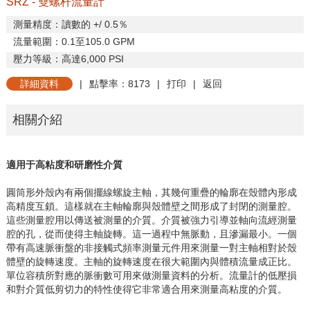
SRZ - 雙螺杆流量計
測量精度：讀數的
+/ 0.5
％
流量範圍：
0.1
至
105.0 GPM
壓力等級：高達
6,000 PSI
詳細資料
|
點擊率：8173
|
打印
|
返回
相關介紹
適用于高粘度和研磨性介質
圓筒形外殼內有兩個擺線螺旋主軸，其幾何重疊的輪廓在殼體內形成
高精度互鎖。這樣就在主軸輪廓與殼體壁之間形成了封閉的測量腔。
這些測量腔用以傳送被測量的介質。介質被強力引導並軸向流經測量
腔的孔，從而使得主軸旋轉。這一過程中無脈動，且滲漏最小。一個
帶有高速脈衝盤的非接觸式頻率測量元件用來測量一對主軸相對於殼
體壁的旋轉速度。主軸的旋轉速度在很大範圍內與體積流量成正比。
單位容積所對應的脈衝數可用來做測量資料的分析。流量計的低壓損
和對介質低剪切力的特性使得它非常適合用來測量高粘度的介質。