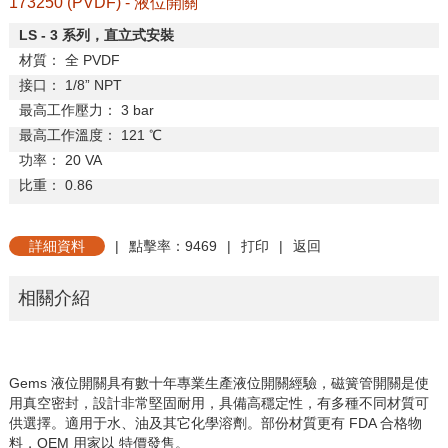
173250 (PVDF) - 液位開關
LS - 3
系列，直立式安裝
材質：
全
PVDF
接口：
1/8
”
NPT
最高工作壓力：
3 bar
最高工作溫度：
121
℃
功率：
20 VA
比重：
0.86
詳細資料
|
點擊率：9469
|
打印
|
返回
相關介紹
Gems 液位開關具有數十年專業生產液位開關經驗，磁簧管開關是使
用真空密封，設計非常堅固耐用，具備高穩定性，有多種不同材質可
供選擇。適用于水、油及其它化學溶劑。部份材質更有 FDA 合格物
料，OEM 用家以 特價發售。