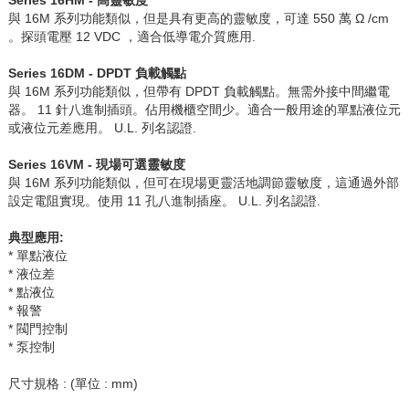
與
16M
系列功能類似，但是具有更高的靈敏度，可達
550
萬
Ω /cm
。探頭電壓
12 VDC
，適合低導電介質應用
.
Series 16DM - DPDT
負載觸點
與
16M
系列功能類似，但帶有
DPDT
負載觸點。無需外接中間繼電
器。
11
針八進制插頭。佔用機櫃空間少。適合一般用途的單點液位元
或液位元差應用。
U.L.
列名認證
.
Series 16VM -
現場可選靈敏度
與
16M
系列功能類似，但可在現場更靈活地調節靈敏度，這通過外部
設定電阻實現。使用
11
孔八進制插座。
U.L.
列名認證
.
典型應用
:
* 單點液位
* 液位差
* 點液位
* 報警
* 閥門控制
* 泵控制
尺寸規格
: (
單位
: mm)