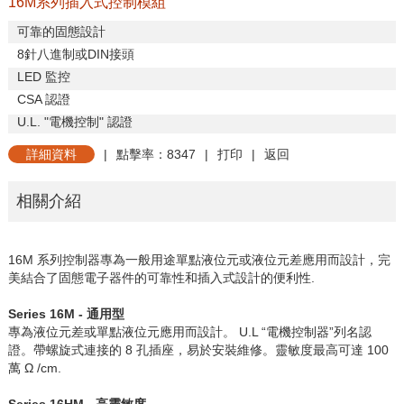
16M系列插入式控制模組
可靠的固態設計
8
針八進制或
DIN
接頭
LED
監控
CSA
認證
U.L. "
電機控制
"
認證
詳細資料
|
點擊率：8347
|
打印
|
返回
相關介紹
16M
系列控制器專為一般用途單點液位元或液位元差應用而設計，完
美結合了固態電子器件的可靠性和插入式設計的便利性
.
Series 16M -
通用型
專為液位元差或單點液位元應用而設計。
U.L “
電機控制器”列名認
證。帶螺旋式連接的
8
孔插座，易於安裝維修。靈敏度最高可達
100
萬
Ω /cm.
Series 16HM -
高靈敏度