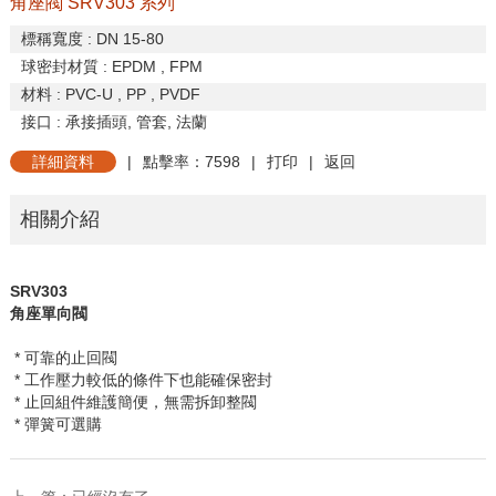
角座閥 SRV303 系列
標稱寬度
: DN 15-80
球密封材質
: EPDM , FPM
材料
: PVC-U , PP , PVDF
接口
:
承接插頭
,
管套
,
法蘭
詳細資料
|
點擊率：7598
|
打印
|
返回
相關介紹
SRV303
角座單向閥
* 可靠的止回閥
* 工作壓力較低的條件下也能確保密封
* 止回組件維護簡便，無需拆卸整閥
* 彈簧可選購