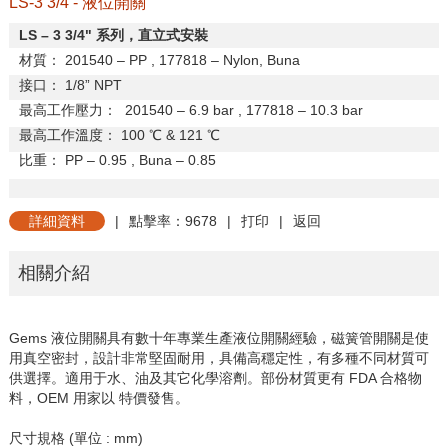
LS-3 3/4 - 液位開關
LS
–
3 3/4"
系列，直立式安裝
材質：
201540
–
PP , 177818
–
Nylon, Buna
接口：
1/8
”
NPT
最高工作壓力：
201540
–
6.9 bar , 177818
–
10.3 bar
最高工作溫度：
100
℃
& 121
℃
比重：
PP
–
0.95 , Buna
–
0.85
詳細資料
|
點擊率：9678
|
打印
|
返回
相關介紹
Gems 液位開關具有數十年專業生產液位開關經驗，磁簧管開關是使
用真空密封，設計非常堅固耐用，具備高穩定性，有多種不同材質可
供選擇。適用于水、油及其它化學溶劑。部份材質更有 FDA 合格物
料，OEM 用家以 特價發售。
尺寸規格 (單位 : mm)