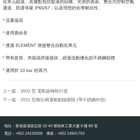
化單元組成，其優點包括緊湊的結構、光滑的表面、整合式控制空氣
通道、防護等級
IP65/67
，以及理想的化學耐抗性。
* 流量值高
* 使用壽命長
* 透過
ELEMENT
便捷整合自動化單元
* 帶有套筒、夾裝或焊接接頭，經過流動優化的不銹鋼殼體
* 適用於
10 bar
的蒸汽
上一篇：
3003 型 電動旋轉執行器
下一篇：
2031 型兩位兩通氣動隔膜閥 (帶不銹鋼外殼)
地址：香港葵涌葵定路 32-40 號裕林工業大廈 9 樓 B9 室
電話：+852 24220008 傳真：+852 24841793