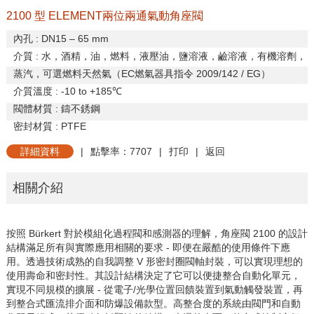
2100 型 ELEMENT兩位兩通氣動角座閥
內孔
: DN15 – 65 mm
介質
:
水，酒精，油，燃料，液壓油，鹽溶液，鹼溶液，有機溶劑，
蒸汽，可選燃料天然氣（
EC
燃氣器具指令
2009/142 / EG
）
介質溫度
: -10 to +185
℃
閥體材質
:
鑄不銹鋼
密封材質
: PTFE
詳細資料
|
點擊率：7707
|
打印
|
返回
相關介紹
按照
Bürkert
對於模組化過程閥和感測器的理解，角座閥
2100
的設計
結構滿足所有與實際應用相關的要求
-
即便在嚴酷的使用條件下應
用。透過技術成熟的自我調整
V
形密封圈閥軸封裝，可以實現理想的
使用壽命和密封性。其設計結構決定了它可以便捷整合自動化單元，
實現不同規模的擴展
-
從電子
/
光學位置回饋裝置到氣動觸發裝置，再
到整合式匯流排介面和防爆設備款型。高整合度的系統由閥門和自動