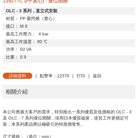
139277C (PP實心) - 液位開關
OLC - 3
系列，直立式安裝
材
質：
PP
聚丙烯（實心）
接
口：
M 8
最高工作壓力：
4 bar
最高工作溫度：
80
℃
功
率：
50 VA
比
重：
0.9
詳細資料
|
點擊率：12370
|
打印
|
返回
相關介紹
本公司應廣大客戶的需求，特別推出一系列優質及低價格的
OLC - 3
及
OLC - 7
系列液位開關，採用日本優質磁簧，使其工作更穩定可
靠，本系列產品將以極吸引的特惠價發售。
尺寸规格：（单位：
mm
）