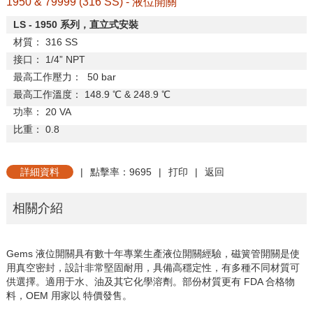
1950 & 79999 (316 SS) - 液位開關
LS - 1950
系列，直立式安裝
材質：
316 SS
接口：
1/4
”
NPT
最高工作壓力：
50 bar
最高工作溫度：
148.9
℃
& 248.9
℃
功率：
20 VA
比重：
0.8
詳細資料
|
點擊率：9695
|
打印
|
返回
相關介紹
Gems 液位開關具有數十年專業生產液位開關經驗，磁簧管開關是使
用真空密封，設計非常堅固耐用，具備高穩定性，有多種不同材質可
供選擇。適用于水、油及其它化學溶劑。部份材質更有 FDA 合格物
料，OEM 用家以 特價發售。