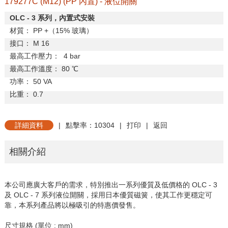
179277C (M12) (PP 內置) - 液位開關
OLC - 3
系列，內置式安裝
材質：
PP +
（
15%
玻璃）
接口：
M 16
最高工作壓力：
4 bar
最高工作溫度：
80
℃
功率：
50 VA
比重：
0.7
詳細資料
|
點擊率：10304
|
打印
|
返回
相關介紹
本公司應廣大客戶的需求，特別推出一系列優質及低價格的 OLC - 3
及 OLC - 7 系列液位開關，採用日本優質磁簧，使其工作更穩定可
靠，本系列產品將以極吸引的特惠價發售。
尺寸規格 (單位 : mm)